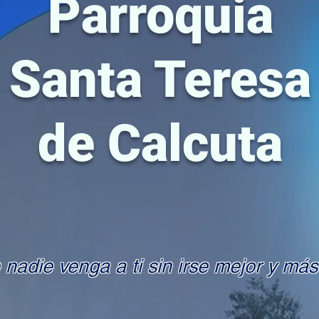
Parroquia
Santa Teresa
de Calcuta
nadie venga a ti sin irse mejor y más 